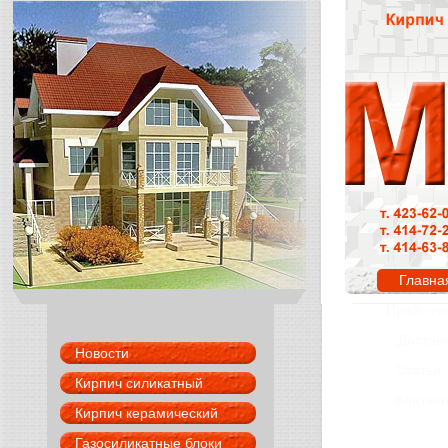
Главна
Прайс-ли
Достав
Новости
Статьи
Кирпич силикатный
Контак
Кирпич керамический
Газосиликатные блоки